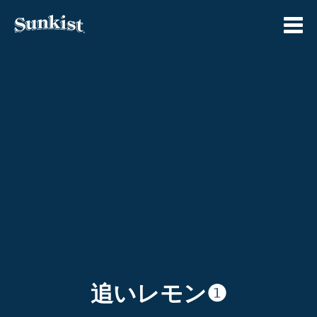
Skip
to
content
追いレモン❶